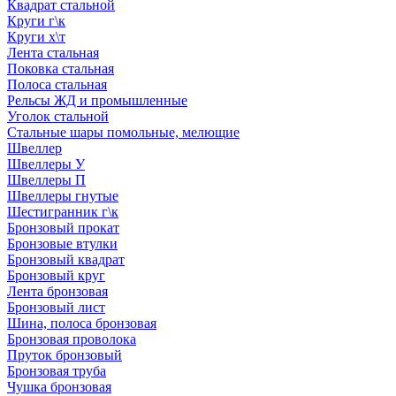
Квадрат стальной
Круги г\к
Круги х\т
Лента стальная
Поковка стальная
Полоса стальная
Рельсы ЖД и промышленные
Уголок стальной
Стальные шары помольные, мелющие
Швеллер
Швеллеры У
Швеллеры П
Швеллеры гнутые
Шестигранник г\к
Бронзовый прокат
Бронзовые втулки
Бронзовый квадрат
Бронзовый круг
Лента бронзовая
Бронзовый лист
Шина, полоса бронзовая
Бронзовая проволока
Пруток бронзовый
Бронзовая труба
Чушка бронзовая