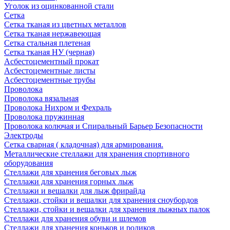
Уголок из оцинкованной стали
Сетка
Сетка тканая из цветных металлов
Сетка тканая нержавеющая
Сетка стальная плетеная
Сетка тканая НУ (черная)
Асбестоцементный прокат
Асбестоцементные листы
Асбестоцементные трубы
Проволока
Проволока вязальная
Проволока Нихром и Фехраль
Проволока пружинная
Проволока колючая и Спиральный Барьер Безопасности
Электроды
Сетка сварная ( кладочная) для армирования.
Металлические стеллажи для хранения спортивного
оборудования
Стеллажи для хранения беговых лыж
Стеллажи для хранения горных лыж
Стеллажи и вешалки для лыж фрирайда
Стеллажи, стойки и вешалки для хранения сноубордов
Стеллажи, стойки и вешалки для хранения лыжных палок
Стеллажи для хранения обуви и шлемов
Стеллажи для хранения коньков и роликов