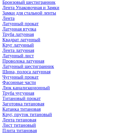
Бронзовый шестигранник
Лента Упаковочная и Замки
Замки для стальной ленты
Лента
Латунный прокат
Латунная втулка
Труба латунная
Квадрат латунный
Круг латунный
Лента латунная
Латунный лист
Проволока латунная
Латунный шестигранник
Шина, полоса латунная
Чугунный прокат
Фасонные части
Люк канализационный
Труба чугунная
Титановый прокат
Заготовка титановая
Катанка титановая
Круг, пруток титановый
Лента титановая
Лист титановый
Плита титановая