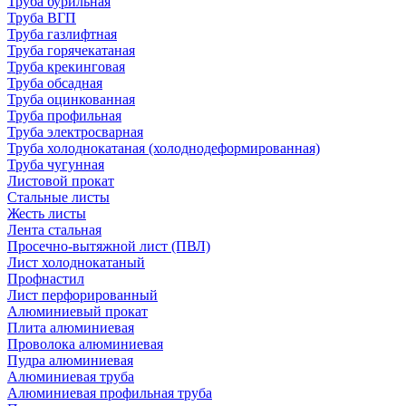
Труба бурильная
Труба ВГП
Труба газлифтная
Труба горячекатаная
Труба крекинговая
Труба обсадная
Труба оцинкованная
Труба профильная
Труба электросварная
Труба холоднокатаная (холоднодеформированная)
Труба чугунная
Листовой прокат
Стальные листы
Жесть листы
Лента стальная
Просечно-вытяжной лист (ПВЛ)
Лист холоднокатаный
Профнастил
Лист перфорированный
Алюминиевый прокат
Плита алюминиевая
Проволока алюминиевая
Пудра алюминиевая
Алюминиевая труба
Алюминиевая профильная труба