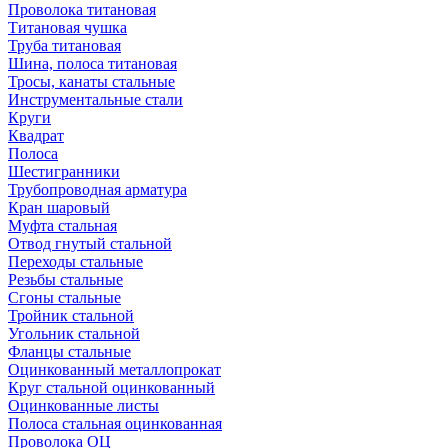
Проволока титановая
Титановая чушка
Труба титановая
Шина, полоса титановая
Тросы, канаты стальные
Инструментальные стали
Круги
Квадрат
Полоса
Шестигранники
Трубопроводная арматура
Кран шаровый
Муфта стальная
Отвод гнутый стальной
Переходы стальные
Резьбы стальные
Сгоны стальные
Тройник стальной
Угольник стальной
Фланцы стальные
Оцинкованный металлопрокат
Круг стальной оцинкованный
Оцинкованные листы
Полоса стальная оцинкованная
Проволока ОЦ