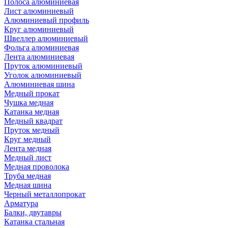
Полоса алюминиевая
Лист алюминиевый
Алюминиевый профиль
Круг алюминиевый
Швеллер алюминиевый
Фольга алюминиевая
Лента алюминиевая
Пруток алюминиевый
Уголок алюминиевый
Алюминиевая шина
Медный прокат
Чушка медная
Катанка медная
Медный квадрат
Пруток медный
Круг медный
Лента медная
Медный лист
Медная проволока
Труба медная
Медная шина
Черный металлопрокат
Арматура
Балки, двутавры
Катанка стальная