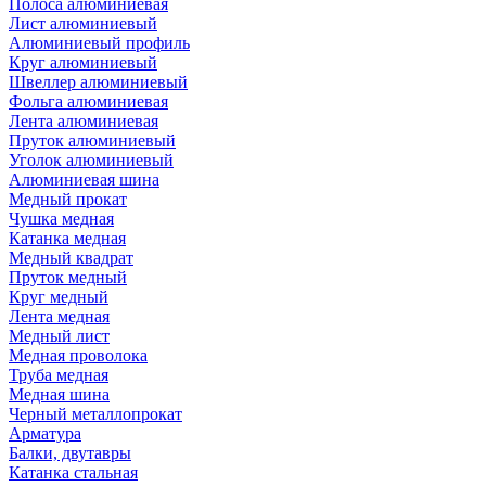
Полоса алюминиевая
Лист алюминиевый
Алюминиевый профиль
Круг алюминиевый
Швеллер алюминиевый
Фольга алюминиевая
Лента алюминиевая
Пруток алюминиевый
Уголок алюминиевый
Алюминиевая шина
Медный прокат
Чушка медная
Катанка медная
Медный квадрат
Пруток медный
Круг медный
Лента медная
Медный лист
Медная проволока
Труба медная
Медная шина
Черный металлопрокат
Арматура
Балки, двутавры
Катанка стальная