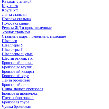
Квадрат стальной
Круги г\к
Круги х\т
Лента стальная
Поковка стальная
Полоса стальная
Рельсы ЖД и промышленные
Уголок стальной
Стальные шары помольные, мелющие
Швеллер
Швеллеры У
Швеллеры П
Швеллеры гнутые
Шестигранник г\к
Бронзовый прокат
Бронзовые втулки
Бронзовый квадрат
Бронзовый круг
Лента бронзовая
Бронзовый лист
Шина, полоса бронзовая
Бронзовая проволока
Пруток бронзовый
Бронзовая труба
Чушка бронзовая