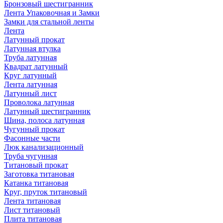
Бронзовый шестигранник
Лента Упаковочная и Замки
Замки для стальной ленты
Лента
Латунный прокат
Латунная втулка
Труба латунная
Квадрат латунный
Круг латунный
Лента латунная
Латунный лист
Проволока латунная
Латунный шестигранник
Шина, полоса латунная
Чугунный прокат
Фасонные части
Люк канализационный
Труба чугунная
Титановый прокат
Заготовка титановая
Катанка титановая
Круг, пруток титановый
Лента титановая
Лист титановый
Плита титановая