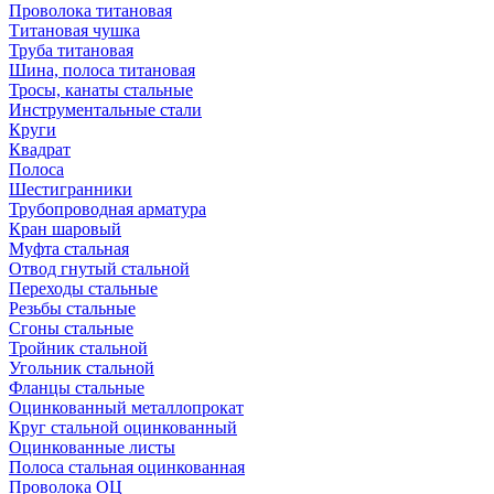
Проволока титановая
Титановая чушка
Труба титановая
Шина, полоса титановая
Тросы, канаты стальные
Инструментальные стали
Круги
Квадрат
Полоса
Шестигранники
Трубопроводная арматура
Кран шаровый
Муфта стальная
Отвод гнутый стальной
Переходы стальные
Резьбы стальные
Сгоны стальные
Тройник стальной
Угольник стальной
Фланцы стальные
Оцинкованный металлопрокат
Круг стальной оцинкованный
Оцинкованные листы
Полоса стальная оцинкованная
Проволока ОЦ