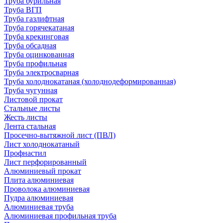
Труба бурильная
Труба ВГП
Труба газлифтная
Труба горячекатаная
Труба крекинговая
Труба обсадная
Труба оцинкованная
Труба профильная
Труба электросварная
Труба холоднокатаная (холоднодеформированная)
Труба чугунная
Листовой прокат
Стальные листы
Жесть листы
Лента стальная
Просечно-вытяжной лист (ПВЛ)
Лист холоднокатаный
Профнастил
Лист перфорированный
Алюминиевый прокат
Плита алюминиевая
Проволока алюминиевая
Пудра алюминиевая
Алюминиевая труба
Алюминиевая профильная труба