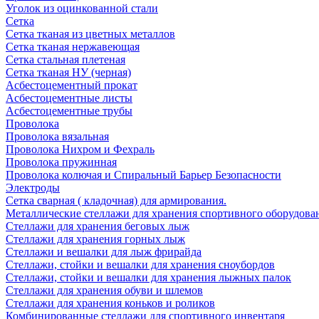
Уголок из оцинкованной стали
Сетка
Сетка тканая из цветных металлов
Сетка тканая нержавеющая
Сетка стальная плетеная
Сетка тканая НУ (черная)
Асбестоцементный прокат
Асбестоцементные листы
Асбестоцементные трубы
Проволока
Проволока вязальная
Проволока Нихром и Фехраль
Проволока пружинная
Проволока колючая и Спиральный Барьер Безопасности
Электроды
Сетка сварная ( кладочная) для армирования.
Металлические стеллажи для хранения спортивного оборудова
Стеллажи для хранения беговых лыж
Стеллажи для хранения горных лыж
Стеллажи и вешалки для лыж фрирайда
Стеллажи, стойки и вешалки для хранения сноубордов
Стеллажи, стойки и вешалки для хранения лыжных палок
Стеллажи для хранения обуви и шлемов
Стеллажи для хранения коньков и роликов
Комбинированные стеллажи для спортивного инвентаря