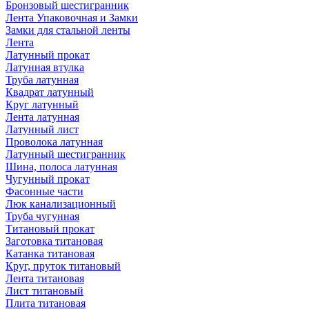
Бронзовый шестигранник
Лента Упаковочная и Замки
Замки для стальной ленты
Лента
Латунный прокат
Латунная втулка
Труба латунная
Квадрат латунный
Круг латунный
Лента латунная
Латунный лист
Проволока латунная
Латунный шестигранник
Шина, полоса латунная
Чугунный прокат
Фасонные части
Люк канализационный
Труба чугунная
Титановый прокат
Заготовка титановая
Катанка титановая
Круг, пруток титановый
Лента титановая
Лист титановый
Плита титановая