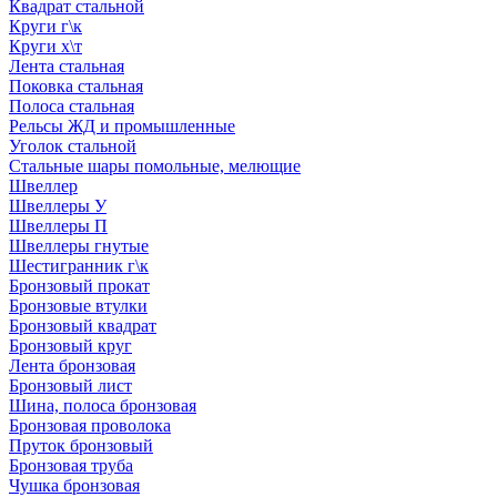
Квадрат стальной
Круги г\к
Круги х\т
Лента стальная
Поковка стальная
Полоса стальная
Рельсы ЖД и промышленные
Уголок стальной
Стальные шары помольные, мелющие
Швеллер
Швеллеры У
Швеллеры П
Швеллеры гнутые
Шестигранник г\к
Бронзовый прокат
Бронзовые втулки
Бронзовый квадрат
Бронзовый круг
Лента бронзовая
Бронзовый лист
Шина, полоса бронзовая
Бронзовая проволока
Пруток бронзовый
Бронзовая труба
Чушка бронзовая