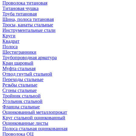
Проволока титановая
Титановая чушка
Труба титановая
Шина, полоса титановая
Тросы, канаты стальные
Инструментальные стали
Круги
Квадрат
Полоса
Шестигранники
Трубопроводная арматура
Кран шаровый
Муфта стальная
Отвод гнутый стальной
Переходы стальные
Резьбы стальные
Сгоны стальные
Тройник стальной
Угольник стальной
Фланцы стальные
Оцинкованный металлопрокат
Круг стальной оцинкованный
Оцинкованные листы
Полоса стальная оцинкованная
Проволока ОЦ