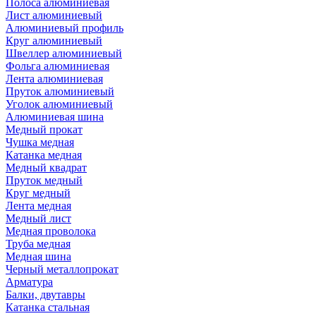
Полоса алюминиевая
Лист алюминиевый
Алюминиевый профиль
Круг алюминиевый
Швеллер алюминиевый
Фольга алюминиевая
Лента алюминиевая
Пруток алюминиевый
Уголок алюминиевый
Алюминиевая шина
Медный прокат
Чушка медная
Катанка медная
Медный квадрат
Пруток медный
Круг медный
Лента медная
Медный лист
Медная проволока
Труба медная
Медная шина
Черный металлопрокат
Арматура
Балки, двутавры
Катанка стальная