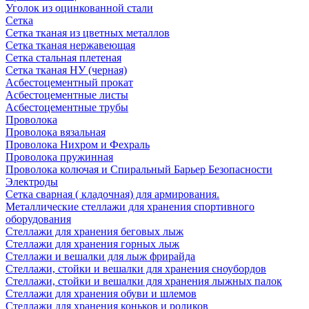
Уголок из оцинкованной стали
Сетка
Сетка тканая из цветных металлов
Сетка тканая нержавеющая
Сетка стальная плетеная
Сетка тканая НУ (черная)
Асбестоцементный прокат
Асбестоцементные листы
Асбестоцементные трубы
Проволока
Проволока вязальная
Проволока Нихром и Фехраль
Проволока пружинная
Проволока колючая и Спиральный Барьер Безопасности
Электроды
Сетка сварная ( кладочная) для армирования.
Металлические стеллажи для хранения спортивного
оборудования
Стеллажи для хранения беговых лыж
Стеллажи для хранения горных лыж
Стеллажи и вешалки для лыж фрирайда
Стеллажи, стойки и вешалки для хранения сноубордов
Стеллажи, стойки и вешалки для хранения лыжных палок
Стеллажи для хранения обуви и шлемов
Стеллажи для хранения коньков и роликов