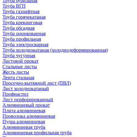
Труба бурильная
Труба ВГП
Труба газлифтная
Труба горячекатаная
Труба крекинговая
Труба обсадная
Труба оцинкованная
Труба профильная
Труба электросварная
Труба холоднокатаная (холоднодеформированная)
Труба чугунная
Листовой прокат
Стальные листы
Жесть листы
Лента стальная
Просечно-вытяжной лист (ПВЛ)
Лист холоднокатаный
Профнастил
Лист перфорированный
Алюминиевый прокат
Плита алюминиевая
Проволока алюминиевая
Пудра алюминиевая
Алюминиевая труба
Алюминиевая профильная труба