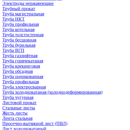
Электроды нержавеющие
Трубный прокат
Труба магистральная
Труба НКТ
Труба профильная
Труба котельная
Труба толстостенная
Труба бесшовная
Труба бурильная
Труба ВГП
Труба газлифтная
Труба горячекатаная
Труба крекинговая
Труба обсадная
Труба оцинкованная
Труба профильная
Труба электросварная
Труба холоднокатаная (холоднодеформированная)
Труба чугунная
Листовой прокат
Стальные листы
Жесть листы
Лента стальная
Просечно-вытяжной лист (ПВЛ)
Лист холоднокатаный