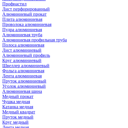
Профнастил
Лист перфорированный
Алюминиевый прокат
Плита алюминиевая
Проволока алюминиевая
Пудра алюминиевая
Алюминиевая труба
Алюминиевая профильная труба
Полоса алюминиевая
Лист алюминиевый
Алюминиевый профиль
Круг алюминиевый
Швеллер алюминиевый
Фольга алюминиевая
Лента алюминиевая
Пруток алюминиевый
Уголок алюминиевый
Алюминиевая шина
Медный прокат
Чушка медная
Катанка медная
Медный квадрат
Пруток медный
Круг медный
Лента медная