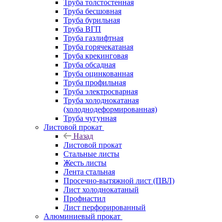
Труба толстостенная
Труба бесшовная
Труба бурильная
Труба ВГП
Труба газлифтная
Труба горячекатаная
Труба крекинговая
Труба обсадная
Труба оцинкованная
Труба профильная
Труба электросварная
Труба холоднокатаная
(холоднодеформированная)
Труба чугунная
Листовой прокат
Назад
Листовой прокат
Стальные листы
Жесть листы
Лента стальная
Просечно-вытяжной лист (ПВЛ)
Лист холоднокатаный
Профнастил
Лист перфорированный
Алюминиевый прокат