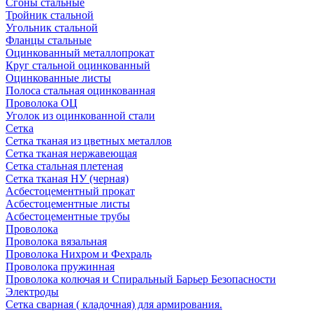
Сгоны стальные
Тройник стальной
Угольник стальной
Фланцы стальные
Оцинкованный металлопрокат
Круг стальной оцинкованный
Оцинкованные листы
Полоса стальная оцинкованная
Проволока ОЦ
Уголок из оцинкованной стали
Сетка
Сетка тканая из цветных металлов
Сетка тканая нержавеющая
Сетка стальная плетеная
Сетка тканая НУ (черная)
Асбестоцементный прокат
Асбестоцементные листы
Асбестоцементные трубы
Проволока
Проволока вязальная
Проволока Нихром и Фехраль
Проволока пружинная
Проволока колючая и Спиральный Барьер Безопасности
Электроды
Сетка сварная ( кладочная) для армирования.