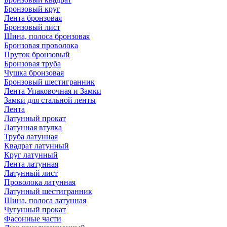
Бронзовый круг
Лента бронзовая
Бронзовый лист
Шина, полоса бронзовая
Бронзовая проволока
Пруток бронзовый
Бронзовая труба
Чушка бронзовая
Бронзовый шестигранник
Лента Упаковочная и Замки
Замки для стальной ленты
Лента
Латунный прокат
Латунная втулка
Труба латунная
Квадрат латунный
Круг латунный
Лента латунная
Латунный лист
Проволока латунная
Латунный шестигранник
Шина, полоса латунная
Чугунный прокат
Фасонные части