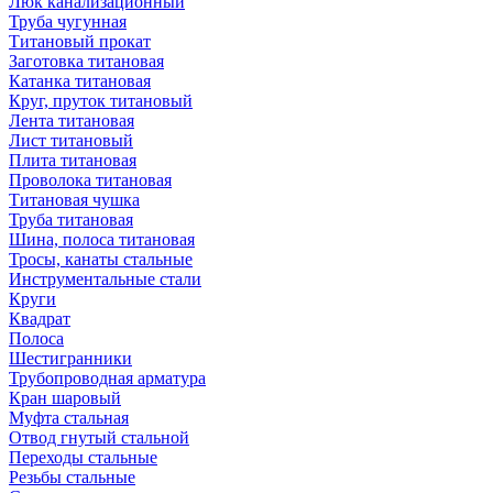
Люк канализационный
Труба чугунная
Титановый прокат
Заготовка титановая
Катанка титановая
Круг, пруток титановый
Лента титановая
Лист титановый
Плита титановая
Проволока титановая
Титановая чушка
Труба титановая
Шина, полоса титановая
Тросы, канаты стальные
Инструментальные стали
Круги
Квадрат
Полоса
Шестигранники
Трубопроводная арматура
Кран шаровый
Муфта стальная
Отвод гнутый стальной
Переходы стальные
Резьбы стальные