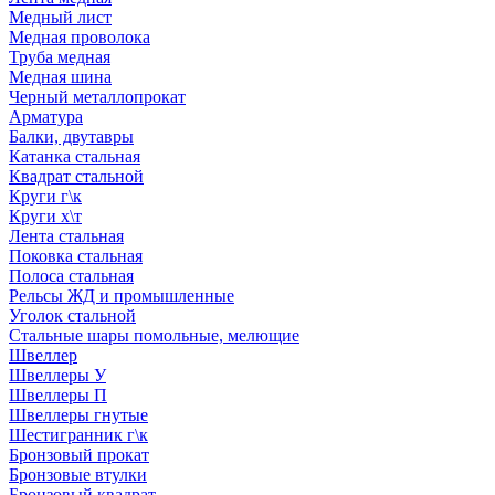
Медный лист
Медная проволока
Труба медная
Медная шина
Черный металлопрокат
Арматура
Балки, двутавры
Катанка стальная
Квадрат стальной
Круги г\к
Круги х\т
Лента стальная
Поковка стальная
Полоса стальная
Рельсы ЖД и промышленные
Уголок стальной
Стальные шары помольные, мелющие
Швеллер
Швеллеры У
Швеллеры П
Швеллеры гнутые
Шестигранник г\к
Бронзовый прокат
Бронзовые втулки
Бронзовый квадрат