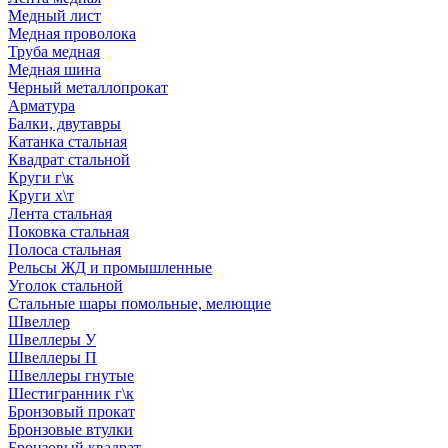
Медный лист
Медная проволока
Труба медная
Медная шина
Черный металлопрокат
Арматура
Балки, двутавры
Катанка стальная
Квадрат стальной
Круги г\к
Круги х\т
Лента стальная
Поковка стальная
Полоса стальная
Рельсы ЖД и промышленные
Уголок стальной
Стальные шары помольные, мелющие
Швеллер
Швеллеры У
Швеллеры П
Швеллеры гнутые
Шестигранник г\к
Бронзовый прокат
Бронзовые втулки
Бронзовый квадрат