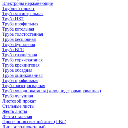
Электроды нержавеющие
Трубный прокат
Труба магистральная
Труба НКТ
Труба профильная
Труба котельная
Труба толстостенная
Труба бесшовная
Труба бурильная
Труба ВГП
Труба газлифтная
Труба горячекатаная
Труба крекинговая
Труба обсадная
Труба оцинкованная
Труба профильная
Труба электросварная
Труба холоднокатаная (холоднодеформированная)
Труба чугунная
Листовой прокат
Стальные листы
Жесть листы
Лента стальная
Просечно-вытяжной лист (ПВЛ)
Лист холоднокатаный