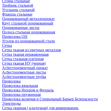
Сгоны стальные
Тройник стальной
Угольник стальной
Фланцы стальные
Оцинкованный металлопрокат
Круг стальной оцинкованный
Оцинкованные листы
Полоса стальная оцинкованная
Проволока ОЦ
Уголок из оцинкованной стали
Сетка
Сетка тканая из цветных металлов
Сетка тканая нержавеющая
Сетка стальная плетеная
Сетка тканая НУ (черная)
Асбестоцементный прокат
Асбестоцементные листы
Асбестоцементные трубы
Проволока
Проволока вязальная
Проволока Нихром и Фехраль
Проволока пружинная
Проволока колючая и Спиральный Барьер Безопасности
Электроды
Сетка сварная ( кладочная) для армирования.