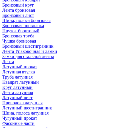
Бронзовый круг
Лента бронзовая
Бронзовый лист
Шина, полоса бронзовая
Бронзовая проволока
Пруток бронзовый
Бронзовая труба
Чушка бронзовая
Бронзовый шестигранник
Лента Упаковочная и Замки
Замки для стальной ленты
Лента
Латунный прокат
Латунная втулка
Труба латунная
Квадрат латунный
Круг латунный
Лента латунная
Латунный лист
Проволока латунная
Латунный шестигранник
Шина, полоса латунная
Чугунный прокат
Фасонные части