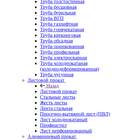
Труба толстостенная
Труба бесшовная
Труба бурильная
Труба ВГП
Труба газлифтная
Труба горячекатаная
Труба крекинговая
Труба обсадная
Труба оцинкованная
Труба профильная
Труба электросварная
Труба холоднокатаная
(холоднодеформированная)
Труба чугунная
Листовой прокат
Назад
Листовой прокат
Стальные листы
Жесть листы
Лента стальная
Просечно-вытяжной лист (ПВЛ)
Лист холоднокатаный
Профнастил
Лист перфорированный
Алюминиевый прокат