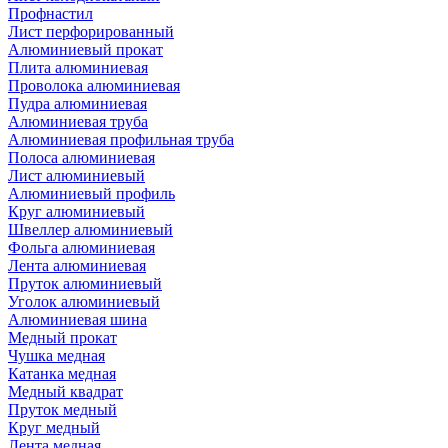
Профнастил
Лист перфорированный
Алюминиевый прокат
Плита алюминиевая
Проволока алюминиевая
Пудра алюминиевая
Алюминиевая труба
Алюминиевая профильная труба
Полоса алюминиевая
Лист алюминиевый
Алюминиевый профиль
Круг алюминиевый
Швеллер алюминиевый
Фольга алюминиевая
Лента алюминиевая
Пруток алюминиевый
Уголок алюминиевый
Алюминиевая шина
Медный прокат
Чушка медная
Катанка медная
Медный квадрат
Пруток медный
Круг медный
Лента медная