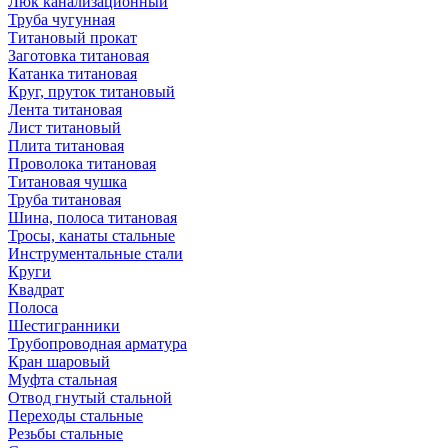
Люк канализационный
Труба чугунная
Титановый прокат
Заготовка титановая
Катанка титановая
Круг, пруток титановый
Лента титановая
Лист титановый
Плита титановая
Проволока титановая
Титановая чушка
Труба титановая
Шина, полоса титановая
Тросы, канаты стальные
Инструментальные стали
Круги
Квадрат
Полоса
Шестигранники
Трубопроводная арматура
Кран шаровый
Муфта стальная
Отвод гнутый стальной
Переходы стальные
Резьбы стальные