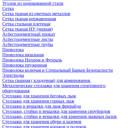
Уголок из оцинкованной стали
Сетка
Сетка тканая из цветных металлов
Сетка тканая нержавеющая
Сетка стальная плетеная
Сетка тканая НУ (черная)
Асбестоцементный прокат
Асбестоцементные листы
Асбестоцементные трубы
Проволока
Проволока вязальная
Проволока Нихром и Фехраль
Проволока пружинная
Проволока колючая и Спиральный Барьер Безопасности
Электроды
Сетка сварная ( кладочная) для армирования.
Металлические стеллажи для хранения спортивного
оборудования
Стеллажи для хранения беговых лыж
Стеллажи для хранения горных лыж
Стеллажи и вешалки для лыж фрирайда
Стеллажи, стойки и вешалки для хранения сноубордов
Стеллажи, стойки и вешалки для хранения лыжных палок
Стеллажи для хранения обуви и шлемов
Стеллажи для хранения коньков и роликов