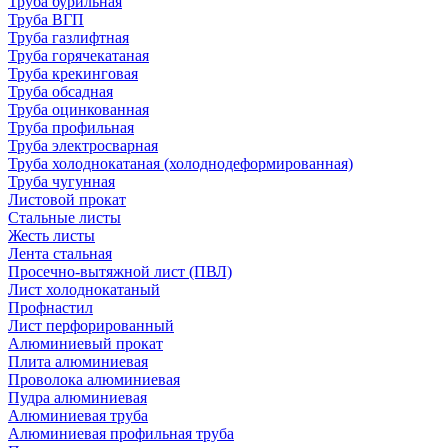
Труба бурильная
Труба ВГП
Труба газлифтная
Труба горячекатаная
Труба крекинговая
Труба обсадная
Труба оцинкованная
Труба профильная
Труба электросварная
Труба холоднокатаная (холоднодеформированная)
Труба чугунная
Листовой прокат
Стальные листы
Жесть листы
Лента стальная
Просечно-вытяжной лист (ПВЛ)
Лист холоднокатаный
Профнастил
Лист перфорированный
Алюминиевый прокат
Плита алюминиевая
Проволока алюминиевая
Пудра алюминиевая
Алюминиевая труба
Алюминиевая профильная труба