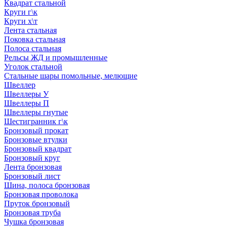
Квадрат стальной
Круги г\к
Круги х\т
Лента стальная
Поковка стальная
Полоса стальная
Рельсы ЖД и промышленные
Уголок стальной
Стальные шары помольные, мелющие
Швеллер
Швеллеры У
Швеллеры П
Швеллеры гнутые
Шестигранник г\к
Бронзовый прокат
Бронзовые втулки
Бронзовый квадрат
Бронзовый круг
Лента бронзовая
Бронзовый лист
Шина, полоса бронзовая
Бронзовая проволока
Пруток бронзовый
Бронзовая труба
Чушка бронзовая