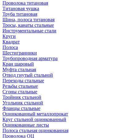
Проволока титановая
Титановая чушка
Труба титановая
Шина, полоса титановая
Тросы, канаты стальные
Инструментальные стали
Круги
Квадрат
Полоса
Шестигранники
Трубопроводная арматура
Кран шаровый
Муфта стальная
Отвод гнутый стальной
Переходы стальные
Резьбы стальные
Сгоны стальные
Тройник стальной
Угольник стальной
Фланцы стальные
Оцинкованный металлопрокат
Круг стальной оцинкованный
Оцинкованные листы
Полоса стальная оцинкованная
Проволока ОЦ