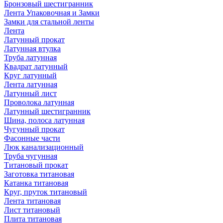
Бронзовый шестигранник
Лента Упаковочная и Замки
Замки для стальной ленты
Лента
Латунный прокат
Латунная втулка
Труба латунная
Квадрат латунный
Круг латунный
Лента латунная
Латунный лист
Проволока латунная
Латунный шестигранник
Шина, полоса латунная
Чугунный прокат
Фасонные части
Люк канализационный
Труба чугунная
Титановый прокат
Заготовка титановая
Катанка титановая
Круг, пруток титановый
Лента титановая
Лист титановый
Плита титановая