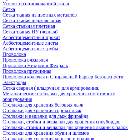
Уголок из оцинкованной стали
Сетка
Сетка тканая из цветных металлов
Сетка тканая нержавеющая
Сетка стальная плетеная
Сетка тканая НУ (черная)
Асбестоцементный прокат
Асбестоцементные листы
Асбестоцементные трубы
Проволока
Проволока вязальная
Проволока Нихром и Фехраль
Проволока пружинная
Проволока колючая и Спиральный Барьер Безопасности
Электроды
Сетка сварная ( кладочная) для армирования.
Металлические стеллажи для хранения спортивного
оборудования
Стеллажи для хранения беговых лыж
Стеллажи для хранения горных лыж
Стеллажи и вешалки для лыж фрирайда
Стеллажи, стойки и вешалки для хранения сноубордов
Стеллажи, стойки и вешалки для хранения лыжных палок
Стеллажи для хранения обуви и шлемов
Стеллажи для хранения коньков и роликов