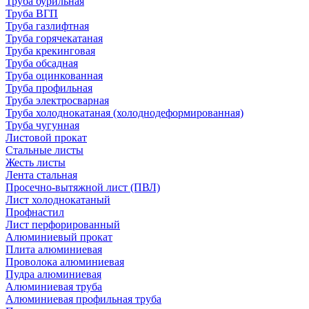
Труба бурильная
Труба ВГП
Труба газлифтная
Труба горячекатаная
Труба крекинговая
Труба обсадная
Труба оцинкованная
Труба профильная
Труба электросварная
Труба холоднокатаная (холоднодеформированная)
Труба чугунная
Листовой прокат
Стальные листы
Жесть листы
Лента стальная
Просечно-вытяжной лист (ПВЛ)
Лист холоднокатаный
Профнастил
Лист перфорированный
Алюминиевый прокат
Плита алюминиевая
Проволока алюминиевая
Пудра алюминиевая
Алюминиевая труба
Алюминиевая профильная труба