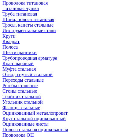
Проволока титановая
Титановая чушка
Труба титановая
Шина, полоса титановая
Тросы, канаты стальные
Инструментальные стали
Круги
Квадрат
Полоса
Шестигранники
Трубопроводная арматура
Кран шаровый
Муфта стальная
Отвод гнутый стальной
Переходы стальные
Резьбы стальные
Сгоны стальные
Тройник стальной
Угольник стальной
Фланцы стальные
Оцинкованный металлопрокат
Круг стальной оцинкованный
Оцинкованные листы
Полоса стальная оцинкованная
Проволока ОЦ