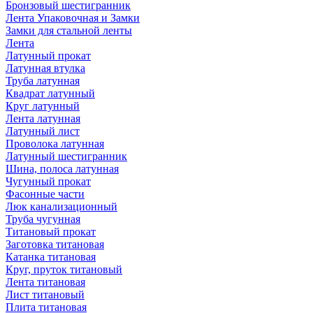
Бронзовый шестигранник
Лента Упаковочная и Замки
Замки для стальной ленты
Лента
Латунный прокат
Латунная втулка
Труба латунная
Квадрат латунный
Круг латунный
Лента латунная
Латунный лист
Проволока латунная
Латунный шестигранник
Шина, полоса латунная
Чугунный прокат
Фасонные части
Люк канализационный
Труба чугунная
Титановый прокат
Заготовка титановая
Катанка титановая
Круг, пруток титановый
Лента титановая
Лист титановый
Плита титановая