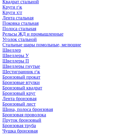
Квадрат стальной
Круги г\к
Круги х\т
Лента стальная
Поковка стальная
Полоса стальная
Рельсы ЖД и промышленные
Уголок стальной
Стальные шары помольные, мелющие
Швеллер
Швеллеры У
Швеллеры П
Швеллеры гнутые
Шестигранник г\к
Бронзовый прокат
Бронзовые втулки
Бронзовый квадрат
Бронзовый круг
Лента бронзовая
Бронзовый лист
Шина, полоса бронзовая
Бронзовая проволока
Пруток бронзовый
Бронзовая труба
Чушка бронзовая