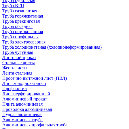
Труба бурильная
Труба ВГП
Труба газлифтная
Труба горячекатаная
Труба крекинговая
Труба обсадная
Труба оцинкованная
Труба профильная
Труба электросварная
Труба холоднокатаная (холоднодеформированная)
Труба чугунная
Листовой прокат
Стальные листы
Жесть листы
Лента стальная
Просечно-вытяжной лист (ПВЛ)
Лист холоднокатаный
Профнастил
Лист перфорированный
Алюминиевый прокат
Плита алюминиевая
Проволока алюминиевая
Пудра алюминиевая
Алюминиевая труба
Алюминиевая профильная труба