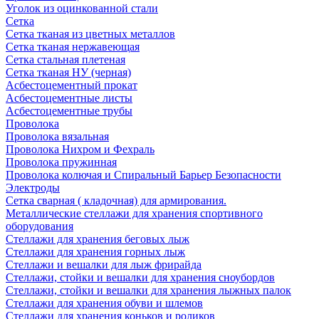
Уголок из оцинкованной стали
Сетка
Сетка тканая из цветных металлов
Сетка тканая нержавеющая
Сетка стальная плетеная
Сетка тканая НУ (черная)
Асбестоцементный прокат
Асбестоцементные листы
Асбестоцементные трубы
Проволока
Проволока вязальная
Проволока Нихром и Фехраль
Проволока пружинная
Проволока колючая и Спиральный Барьер Безопасности
Электроды
Сетка сварная ( кладочная) для армирования.
Металлические стеллажи для хранения спортивного
оборудования
Стеллажи для хранения беговых лыж
Стеллажи для хранения горных лыж
Стеллажи и вешалки для лыж фрирайда
Стеллажи, стойки и вешалки для хранения сноубордов
Стеллажи, стойки и вешалки для хранения лыжных палок
Стеллажи для хранения обуви и шлемов
Стеллажи для хранения коньков и роликов