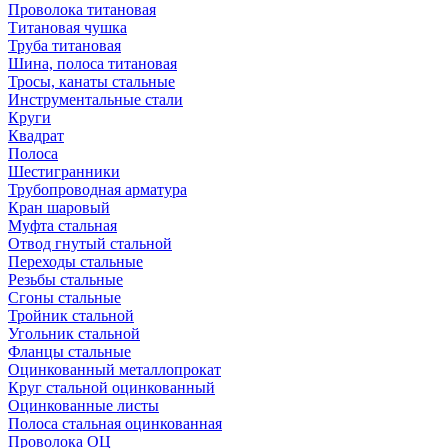
Проволока титановая
Титановая чушка
Труба титановая
Шина, полоса титановая
Тросы, канаты стальные
Инструментальные стали
Круги
Квадрат
Полоса
Шестигранники
Трубопроводная арматура
Кран шаровый
Муфта стальная
Отвод гнутый стальной
Переходы стальные
Резьбы стальные
Сгоны стальные
Тройник стальной
Угольник стальной
Фланцы стальные
Оцинкованный металлопрокат
Круг стальной оцинкованный
Оцинкованные листы
Полоса стальная оцинкованная
Проволока ОЦ