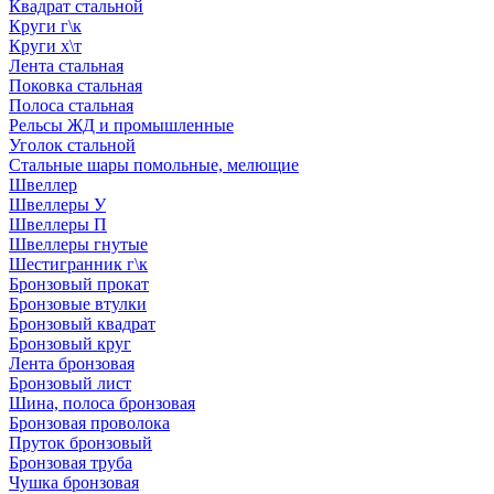
Квадрат стальной
Круги г\к
Круги х\т
Лента стальная
Поковка стальная
Полоса стальная
Рельсы ЖД и промышленные
Уголок стальной
Стальные шары помольные, мелющие
Швеллер
Швеллеры У
Швеллеры П
Швеллеры гнутые
Шестигранник г\к
Бронзовый прокат
Бронзовые втулки
Бронзовый квадрат
Бронзовый круг
Лента бронзовая
Бронзовый лист
Шина, полоса бронзовая
Бронзовая проволока
Пруток бронзовый
Бронзовая труба
Чушка бронзовая