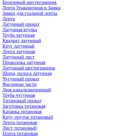
Бронзовый шестигранник
Лента Упаковочная и Замки
Замки для стальной ленты
Лента
Латунный прокат
Латунная втулка
Труба латунная
Квадрат латунный
Круг латунный
Лента латунная
Латунный лист
Проволока латунная
Латунный шестигранник
Шина, полоса латунная
Чугунный прокат
Фасонные части
Люк канализационный
Труба чугунная
Титановый прокат
Заготовка титановая
Катанка титановая
Круг, пруток титановый
Лента титановая
Лист титановый
Плита титановая