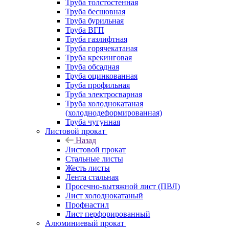
Труба толстостенная
Труба бесшовная
Труба бурильная
Труба ВГП
Труба газлифтная
Труба горячекатаная
Труба крекинговая
Труба обсадная
Труба оцинкованная
Труба профильная
Труба электросварная
Труба холоднокатаная
(холоднодеформированная)
Труба чугунная
Листовой прокат
Назад
Листовой прокат
Стальные листы
Жесть листы
Лента стальная
Просечно-вытяжной лист (ПВЛ)
Лист холоднокатаный
Профнастил
Лист перфорированный
Алюминиевый прокат