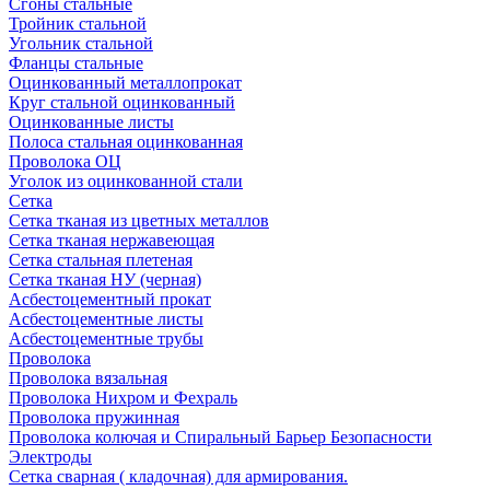
Сгоны стальные
Тройник стальной
Угольник стальной
Фланцы стальные
Оцинкованный металлопрокат
Круг стальной оцинкованный
Оцинкованные листы
Полоса стальная оцинкованная
Проволока ОЦ
Уголок из оцинкованной стали
Сетка
Сетка тканая из цветных металлов
Сетка тканая нержавеющая
Сетка стальная плетеная
Сетка тканая НУ (черная)
Асбестоцементный прокат
Асбестоцементные листы
Асбестоцементные трубы
Проволока
Проволока вязальная
Проволока Нихром и Фехраль
Проволока пружинная
Проволока колючая и Спиральный Барьер Безопасности
Электроды
Сетка сварная ( кладочная) для армирования.