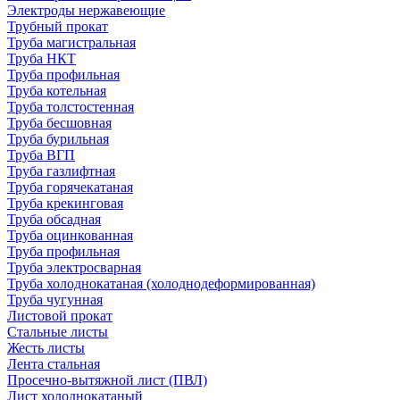
Электроды нержавеющие
Трубный прокат
Труба магистральная
Труба НКТ
Труба профильная
Труба котельная
Труба толстостенная
Труба бесшовная
Труба бурильная
Труба ВГП
Труба газлифтная
Труба горячекатаная
Труба крекинговая
Труба обсадная
Труба оцинкованная
Труба профильная
Труба электросварная
Труба холоднокатаная (холоднодеформированная)
Труба чугунная
Листовой прокат
Стальные листы
Жесть листы
Лента стальная
Просечно-вытяжной лист (ПВЛ)
Лист холоднокатаный