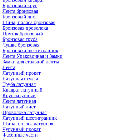
Бронзовый круг
Лента бронзовая
Бронзовый лист
Шина, полоса бронзовая
Бронзовая проволока
Пруток бронзовый
Бронзовая труба
Чушка бронзовая
Бронзовый шестигранник
Лента Упаковочная и Замки
Замки для стальной ленты
Лента
Латунный прокат
Латунная втулка
Труба латунная
Квадрат латунный
Круг латунный
Лента латунная
Латунный лист
Проволока латунная
Латунный шестигранник
Шина, полоса латунная
Чугунный прокат
Фасонные части