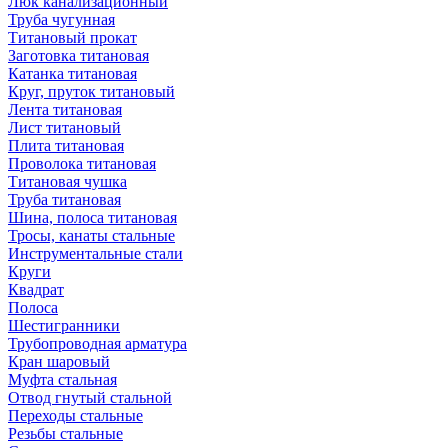
Люк канализационный
Труба чугунная
Титановый прокат
Заготовка титановая
Катанка титановая
Круг, пруток титановый
Лента титановая
Лист титановый
Плита титановая
Проволока титановая
Титановая чушка
Труба титановая
Шина, полоса титановая
Тросы, канаты стальные
Инструментальные стали
Круги
Квадрат
Полоса
Шестигранники
Трубопроводная арматура
Кран шаровый
Муфта стальная
Отвод гнутый стальной
Переходы стальные
Резьбы стальные