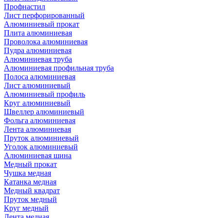
Профнастил
Лист перфорированный
Алюминиевый прокат
Плита алюминиевая
Проволока алюминиевая
Пудра алюминиевая
Алюминиевая труба
Алюминиевая профильная труба
Полоса алюминиевая
Лист алюминиевый
Алюминиевый профиль
Круг алюминиевый
Швеллер алюминиевый
Фольга алюминиевая
Лента алюминиевая
Пруток алюминиевый
Уголок алюминиевый
Алюминиевая шина
Медный прокат
Чушка медная
Катанка медная
Медный квадрат
Пруток медный
Круг медный
Лента медная