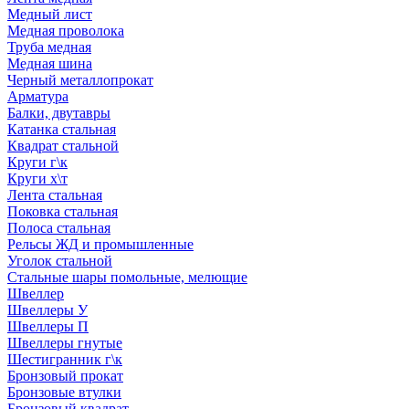
Медный лист
Медная проволока
Труба медная
Медная шина
Черный металлопрокат
Арматура
Балки, двутавры
Катанка стальная
Квадрат стальной
Круги г\к
Круги х\т
Лента стальная
Поковка стальная
Полоса стальная
Рельсы ЖД и промышленные
Уголок стальной
Стальные шары помольные, мелющие
Швеллер
Швеллеры У
Швеллеры П
Швеллеры гнутые
Шестигранник г\к
Бронзовый прокат
Бронзовые втулки
Бронзовый квадрат