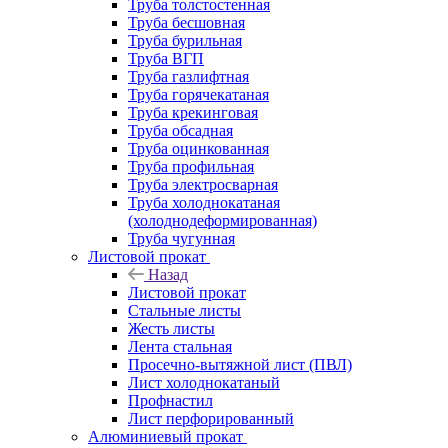
Труба толстостенная
Труба бесшовная
Труба бурильная
Труба ВГП
Труба газлифтная
Труба горячекатаная
Труба крекинговая
Труба обсадная
Труба оцинкованная
Труба профильная
Труба электросварная
Труба холоднокатаная
(холоднодеформированная)
Труба чугунная
Листовой прокат
Назад
Листовой прокат
Стальные листы
Жесть листы
Лента стальная
Просечно-вытяжной лист (ПВЛ)
Лист холоднокатаный
Профнастил
Лист перфорированный
Алюминиевый прокат