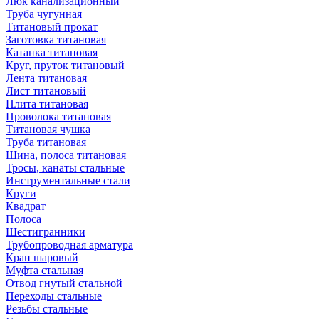
Люк канализационный
Труба чугунная
Титановый прокат
Заготовка титановая
Катанка титановая
Круг, пруток титановый
Лента титановая
Лист титановый
Плита титановая
Проволока титановая
Титановая чушка
Труба титановая
Шина, полоса титановая
Тросы, канаты стальные
Инструментальные стали
Круги
Квадрат
Полоса
Шестигранники
Трубопроводная арматура
Кран шаровый
Муфта стальная
Отвод гнутый стальной
Переходы стальные
Резьбы стальные