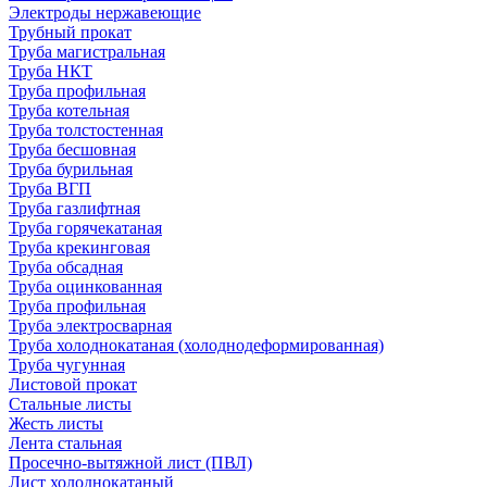
Электроды нержавеющие
Трубный прокат
Труба магистральная
Труба НКТ
Труба профильная
Труба котельная
Труба толстостенная
Труба бесшовная
Труба бурильная
Труба ВГП
Труба газлифтная
Труба горячекатаная
Труба крекинговая
Труба обсадная
Труба оцинкованная
Труба профильная
Труба электросварная
Труба холоднокатаная (холоднодеформированная)
Труба чугунная
Листовой прокат
Стальные листы
Жесть листы
Лента стальная
Просечно-вытяжной лист (ПВЛ)
Лист холоднокатаный