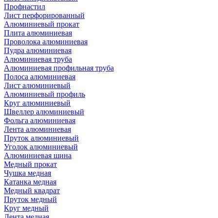
Профнастил
Лист перфорированный
Алюминиевый прокат
Плита алюминиевая
Проволока алюминиевая
Пудра алюминиевая
Алюминиевая труба
Алюминиевая профильная труба
Полоса алюминиевая
Лист алюминиевый
Алюминиевый профиль
Круг алюминиевый
Швеллер алюминиевый
Фольга алюминиевая
Лента алюминиевая
Пруток алюминиевый
Уголок алюминиевый
Алюминиевая шина
Медный прокат
Чушка медная
Катанка медная
Медный квадрат
Пруток медный
Круг медный
Лента медная