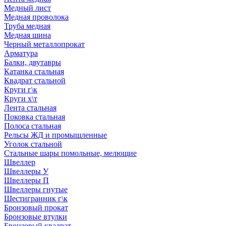
Медный лист
Медная проволока
Труба медная
Медная шина
Черный металлопрокат
Арматура
Балки, двутавры
Катанка стальная
Квадрат стальной
Круги г\к
Круги х\т
Лента стальная
Поковка стальная
Полоса стальная
Рельсы ЖД и промышленные
Уголок стальной
Стальные шары помольные, мелющие
Швеллер
Швеллеры У
Швеллеры П
Швеллеры гнутые
Шестигранник г\к
Бронзовый прокат
Бронзовые втулки
Бронзовый квадрат