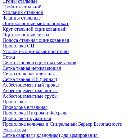
Сгоны стальные
Тройник стальной
Угольник стальной
Фланцы стальные
Оцинкованный металлопрокат
Круг стальной оцинкованный
Оцинкованные листы
Полоса стальная оцинкованная
Проволока ОЦ
Уголок из оцинкованной стали
Сетка
Сетка тканая из цветных металлов
Сетка тканая нержавеющая
Сетка стальная плетеная
Сетка тканая НУ (черная)
Асбестоцементный прокат
Асбестоцементные листы
Асбестоцементные трубы
Проволока
Проволока вязальная
Проволока Нихром и Фехраль
Проволока пружинная
Проволока колючая и Спиральный Барьер Безопасности
Электроды
Сетка сварная ( кладочная) для армирования.