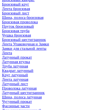
Бронзовый круг
Лента бронзовая
Бронзовый лист
Шина, полоса бронзовая
Бронзовая проволока
Пруток бронзовый
Бронзовая труба
Чушка бронзовая
Бронзовый шестигранник
Лента Упаковочная и Замки
Замки для стальной ленты
Лента
Латунный прокат
Латунная втулка
Труба латунная
Квадрат латунный
Круг латунный
Лента латунная
Латунный лист
Проволока латунная
Латунный шестигранник
Шина, полоса латунная
Чугунный прокат
Фасонные части